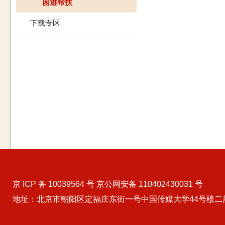
困难帮扶
下载专区
京 ICP 备 10039564 号 京公网安备 110402430031 号
地址：北京市朝阳区定福庄东街一号中国传媒大学44号楼二