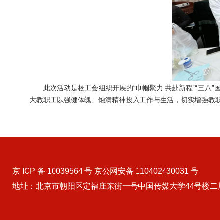
此次活动是校工会组织开展的“巾帼聚力 共赴新程”“三
大教职工以强健体魄、饱满精神投入工作与生活，切实增强教
京 ICP 备 10039564 号 京公网安备 110402430031 号
地址：北京市朝阳区定福庄东街一号中国传媒大学44号楼二